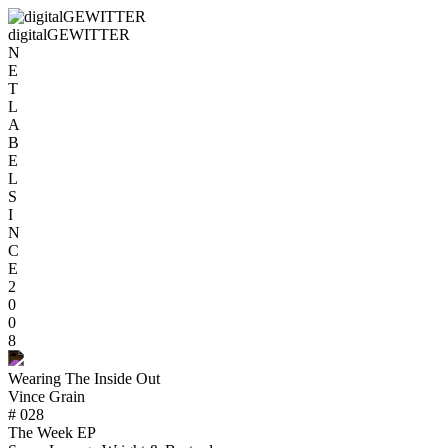
digitalGEWITTER
N
E
T
L
A
B
E
L
S
I
N
C
E
2
0
0
8
Wearing The Inside Out
Vince Grain
# 028
The Week EP