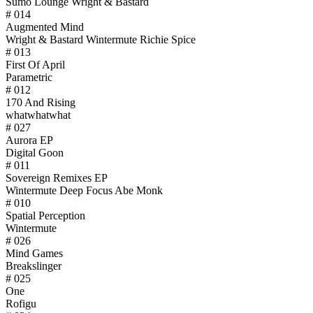
Sumo Lounge Wright & Bastard
# 014
Augmented Mind
Wright & Bastard Wintermute Richie Spice
# 013
First Of April
Parametric
# 012
170 And Rising
whatwhatwhat
# 027
Aurora EP
Digital Goon
# 011
Sovereign Remixes EP
Wintermute Deep Focus Abe Monk
# 010
Spatial Perception
Wintermute
# 026
Mind Games
Breakslinger
# 025
One
Rofigu