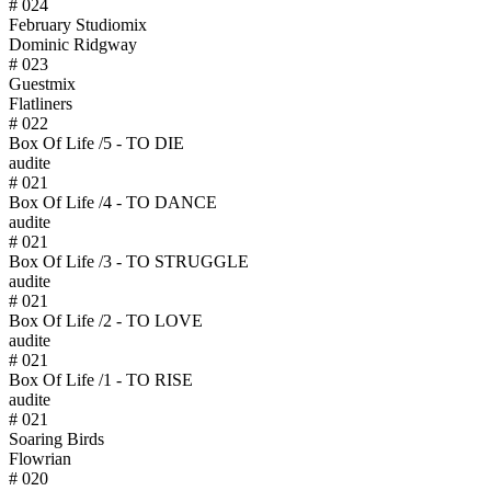
# 024
February Studiomix
Dominic Ridgway
# 023
Guestmix
Flatliners
# 022
Box Of Life /5 - TO DIE
audite
# 021
Box Of Life /4 - TO DANCE
audite
# 021
Box Of Life /3 - TO STRUGGLE
audite
# 021
Box Of Life /2 - TO LOVE
audite
# 021
Box Of Life /1 - TO RISE
audite
# 021
Soaring Birds
Flowrian
# 020