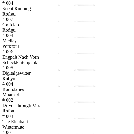
# 004
Silent Running
Rofigu
# 007
Golfclap
Rofigu
# 003
Medley
Porkfour
# 006
Engpaß Nach Vorn
Scheckkartenpunk
# 005
Digitalgewitter
Robyn
# 004
Boundaries
Muamad
# 002
Drive-Through Mix
Rofigu
# 003
The Elephant
Wintermute
# 001